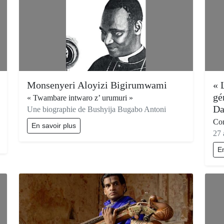
Monsenyeri Aloyizi Bigirumwami
« 
gé
« Twambare intwaro z’ urumuri »
Da
Une biographie de Bushyija Bugabo Antoni
Co
En savoir plus
27 
En