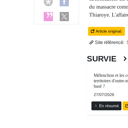
du massacre commi
Thiaroye. L'affair
Article original.
Site référencé:
S
SURVIE
Mélenchon et les co
territoires d'outre-
basé ?
27/07/2026
En résumé