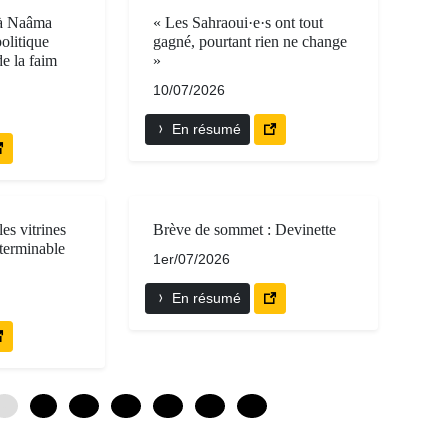
 à Naâma
« Les Sahraoui·e·s ont tout
politique
gagné, pourtant rien ne change
de la faim
»
10/07/2026
En résumé
les vitrines
Brève de sommet : Devinette
terminable
1er/07/2026
En résumé
0
6
12
18
24
30
36