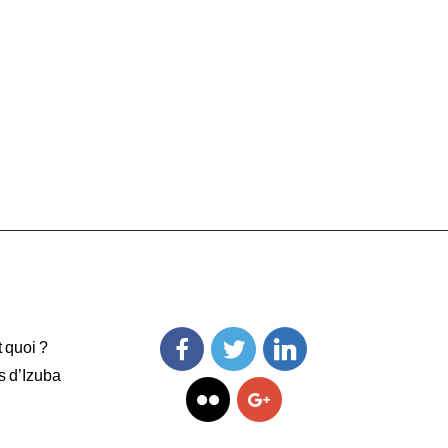
t quoi ?
s d’Izuba
Facebook
Twitter
Linkedin
Flickr
Googleplus