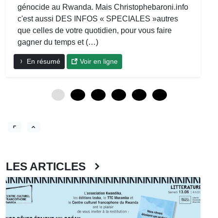
génocide au Rwanda. Mais Christophebaroni.info
c'est aussi DES INFOS « SPECIALES »autres
que celles de votre quotidien, pour vous faire
gagner du temps et (…)
En résumé
Voir en ligne
0
12
24
36
48
60
LES ARTICLES