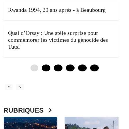
Rwanda 1994, 20 ans après - à Beaubourg
Quai d’Orsay : Une stèle surprise pour
commémorer les victimes du génocide des
Tutsi
0
12
24
36
48
60
RUBRIQUES