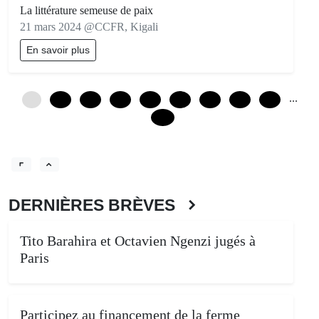
La littérature semeuse de paix
21 mars 2024 @CCFR, Kigali
En savoir plus
...
0
12
24
36
48
60
72
84
96
228
DERNIÈRES BRÈVES
Tito Barahira et Octavien Ngenzi jugés à
Paris
Participez au financement de la ferme