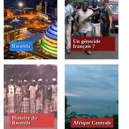
Un génocide
Rwanda
français ?
Histoire du
Rwanda
Afrique Centrale