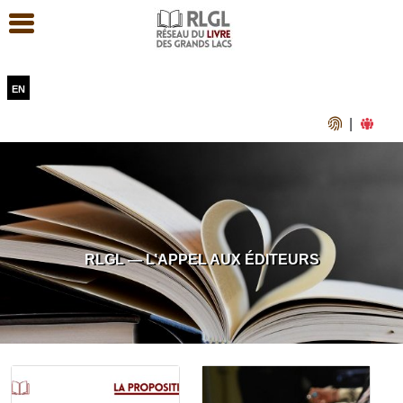
en
|
RLGL — L’APPEL AUX ÉDITEURS