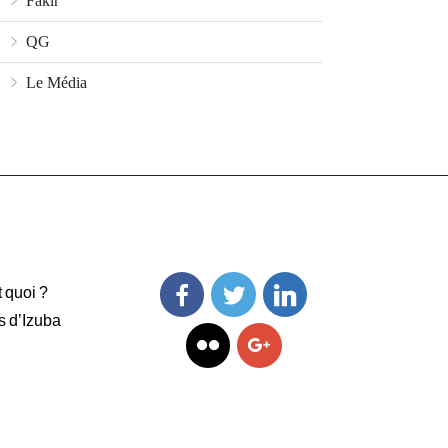
Fakir
QG
Le Média
t quoi ?
s d’Izuba
Facebook
Twitter
Linkedin
Flickr
Googleplus