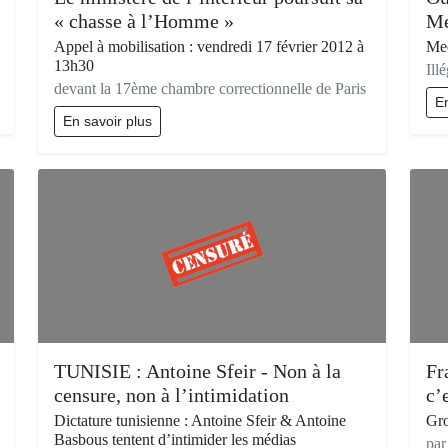
« chasse à l’Homme »
Me
Appel à mobilisation : vendredi 17 février 2012 à
Med
13h30
Ill
devant la 17ème chambre correctionnelle de Paris
En
En savoir plus
TUNISIE : Antoine Sfeir - Non à la
Fr
censure, non à l’intimidation
c’e
Dictature tunisienne : Antoine Sfeir & Antoine
Gr
Basbous tentent d’intimider les médias
par