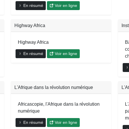
En résumé
Voir en ligne
Highway Africa
Ins
Highway Africa
B
c
En résumé
Voir en ligne
c
L'Afrique dans la révolution numérique
L'A
Africascopie, l'Afrique dans la révolution
L
numérique
p
mé
En résumé
Voir en ligne