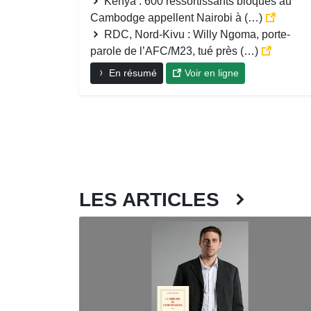
Kenya : 600 ressortissants bloqués au
Cambodge appellent Nairobi à (…)
RDC, Nord-Kivu : Willy Ngoma, porte-
parole de l’AFC/M23, tué près (…)
En résumé
Voir en ligne
LES ARTICLES