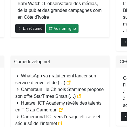
Babi Watch : L'observatoire des médias,
L’
de la pub et des grandes campagnes com'
Bi
en Côte d'Ivoire
su
ma
En résumé
Voir en ligne
al
Camedevelop.net
CE
WhatsApp va gratuitement lancer son
C
service d’envoi et de (…)
l’
Cameroun : le Chinois Startimes propose
à
son offre StarTimes Smart (…)
à 
Huawei ICT Academy révèle des talents
so
en TIC au Cameroun
Cameroun/TIC : vers l’usage efficace et
sécurisé de l’internet