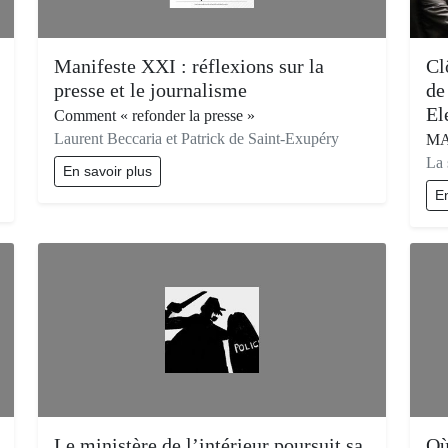
Manifeste XXI : réflexions sur la
Cl
presse et le journalisme
de
El
Comment « refonder la presse »
Laurent Beccaria et Patrick de Saint-Exupéry
MA
La 
En savoir plus
En
Le ministère de l’intérieur poursuit sa
Où