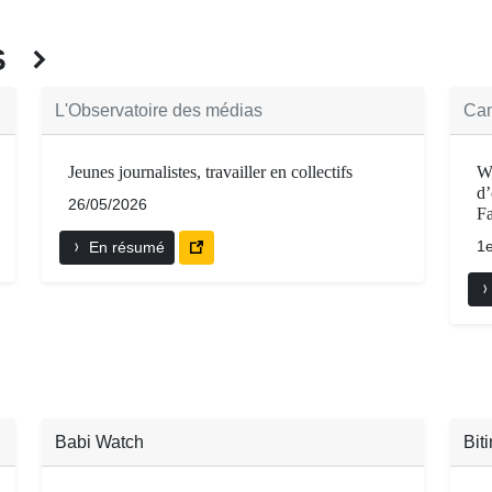
ÉS
L'Observatoire des médias
Cam
Jeunes journalistes, travailler en collectifs
Wh
d’
26/05/2026
F
1e
En résumé
Babi Watch
Bit