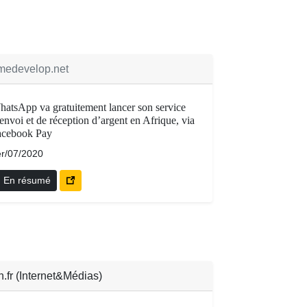
edevelop.net
atsApp va gratuitement lancer son service
envoi et de réception d’argent en Afrique, via
acebook Pay
r/07/2020
En résumé
in.fr (Internet&Médias)