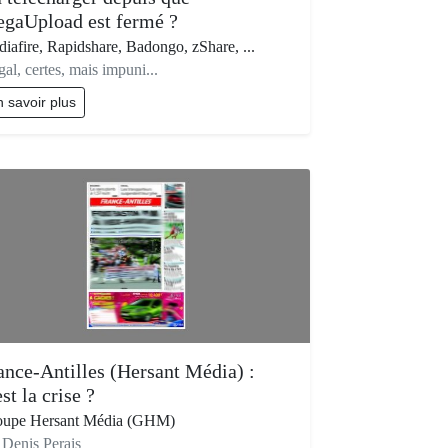
gaUpload est fermé ?
iafire, Rapidshare, Badongo, zShare, ...
égal, certes, mais impuni...
 savoir plus
ance-Antilles (Hersant Média) :
st la crise ?
oupe Hersant Média (GHM)
 Denis Perais