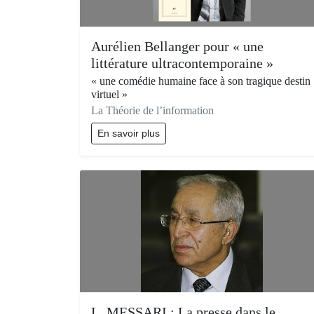
Aurélien Bellanger pour « une
littérature ultracontemporaine »
« une comédie humaine face à son tragique destin
virtuel »
La Théorie de l’information
En savoir plus
L. MESSARI : La presse dans le