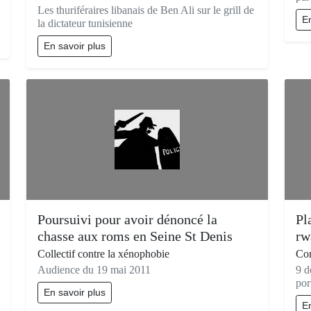
Les thuriféraires libanais de Ben Ali sur le grill de
En
la dictateur tunisienne
En savoir plus
Poursuivi pour avoir dénoncé la
Pl
chasse aux roms en Seine St Denis
rw
Collectif contre la xénophobie
Com
Audience du 19 mai 2011
9 d
por
En savoir plus
En