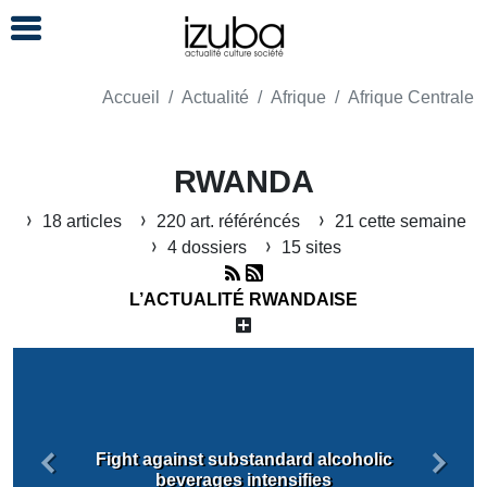
Accueil
Actualité
Afrique
Afrique Centrale
RWANDA
18 articles
220 art. référéncés
21 cette semaine
4 dossiers
15 sites
L’ACTUALITÉ RWANDAISE
Fight against substandard alcoholic
Précédent
Suiva
beverages intensifies