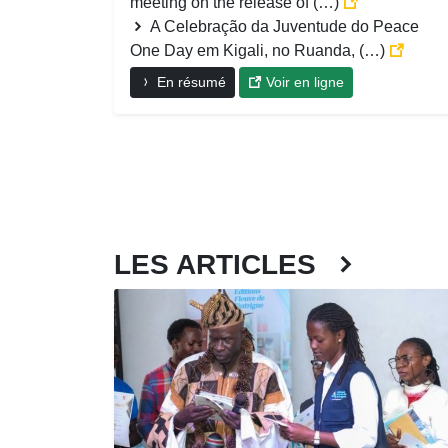
meeting on the release of (…)
A Celebração da Juventude do Peace
One Day em Kigali, no Ruanda, (…)
En résumé
Voir en ligne
LES ARTICLES