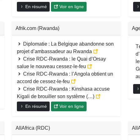
En résumé
Voir en ligne
Afrik.com (Rwanda)
Age
Diplomatie : La Belgique abandonne son
T
projet d’ambassadeur au Rwanda
d’
Crise RDC-Rwanda : le Quai d’Orsay
l
salue le nouveau cessez-le-feu
G
Crise RDC-Rwanda : l’Angola obtient un
au
accord de cessez-le-feu
Crise RDC-Rwanda : Kinshasa accuse
Kigali de brouiller son système (…)
En résumé
Voir en ligne
AllAfrica (RDC)
All