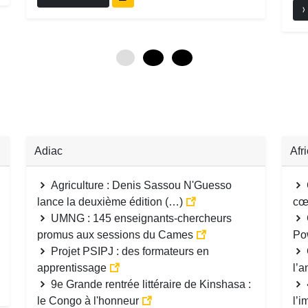
0
12
24
Adiac
Afr
Agriculture : Denis Sassou N'Guesso
lance la deuxième édition (…)
cœ
UMNG : 145 enseignants-chercheurs
promus aux sessions du Cames
Po
Projet PSIPJ : des formateurs en
apprentissage
l’
9e Grande rentrée littéraire de Kinshasa :
le Congo à l'honneur
l’i