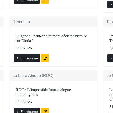
Remesha
Taa
Ouganda : peut-on vraiment déclarer victoire
Rw
sur Ebola ?
Tr
6/08/2026
5
En résumé
La Libre Afrique (RDC)
Le 
RDC : L’impossible futur dialogue
La
intercongolais
de
pr
3/08/2026
3
En résumé