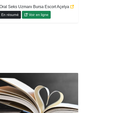
Oral Seks Uzmanı Bursa Escort Açelya
En résumé
Voir en ligne