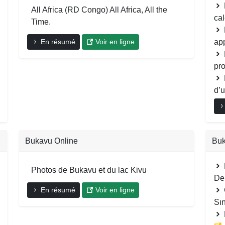
All Africa (RD Congo) All Africa, All the
cal
Time.
En résumé
Voir en ligne
app
pro
d’
Bukavu Online
Buk
Photos de Bukavu et du lac Kivu
De
En résumé
Voir en ligne
Sın