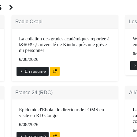
ÉS
Radio Okapi
Les
La collation des grades académiques reportée à
Wa
l&#039 ;Université de Kindu après une grève
en
du personnel
6
6/08/2026
En résumé
France 24 (RDC)
All
Epidémie d'Ebola : le directeur de l'OMS en
La
visite en RD Congo
ca
co
6/08/2026
6
En résumé