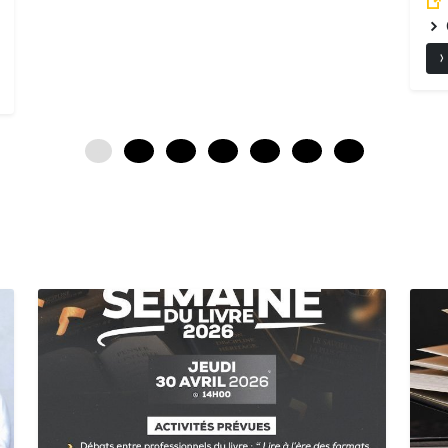
0
12
24
36
48
60
72