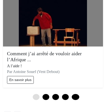
Comment j’ai arrêté de vouloir aider
l’Afrique ...
A l’aide !
Par Antoine Souef (Vent Debout)
En savoir plus
0
3
6
9
12