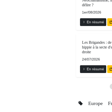
Néochamanisme, m
délire ?
1er/08/2026
En résumé
Les Brigandes : de 
hippie à la secte d
droite
24/07/2026
En résumé
Europe
F