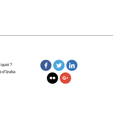
t quoi ?
s d’Izuba
Facebook
Twitter
Linkedin
Flickr
Googleplus