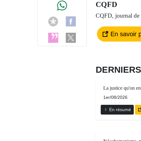
CQFD
CQFD, journal de c
En savoir p
DERNIER
La justice qu'on en
1er/08/2026
En résumé