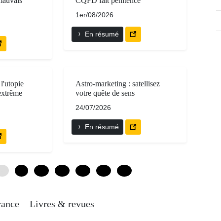
auvais
CQFD fait pénitence
1er/08/2026
En résumé
l'utopie
Astro-marketing : satellisez
'extrême
votre quête de sens
24/07/2026
En résumé
0
6
12
18
24
30
36
rance
Livres & revues