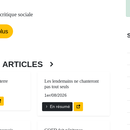
ritique sociale
lus
S ARTICLES
terre
Les lendemains ne chanteront
pas tout seuls
1er/08/2026
En résumé