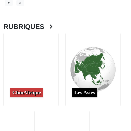
RUBRIQUES
ChinAfrique
Les Asies