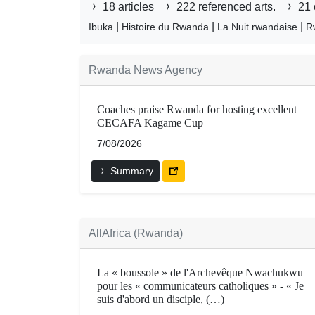
18 articles
222 referenced arts.
21 
|
|
|
Ibuka
Histoire du Rwanda
La Nuit rwandaise
R
Rwanda News Agency
Coaches praise Rwanda for hosting excellent
CECAFA Kagame Cup
7/08/2026
Summary
AllAfrica (Rwanda)
La « boussole » de l'Archevêque Nwachukwu
pour les « communicateurs catholiques » - « Je
suis d'abord un disciple, (…)