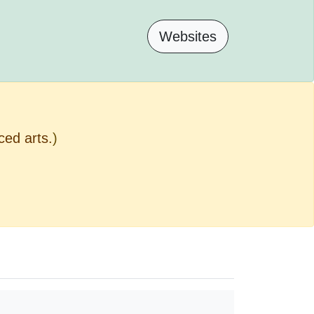
Websites
ced arts.
)