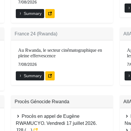
7/08/2026
Summary
France 24 (Rwanda)
All
Au Rwanda, le secteur cinématographique en
Ap
pleine effervescence
le
7/08/2026
7
Summary
Procès Génocide Rwanda
All
Procès en appel de Eugène
RWAMUCYO. Vendredi 17 juillet 2026.
Nw
J28 (…)