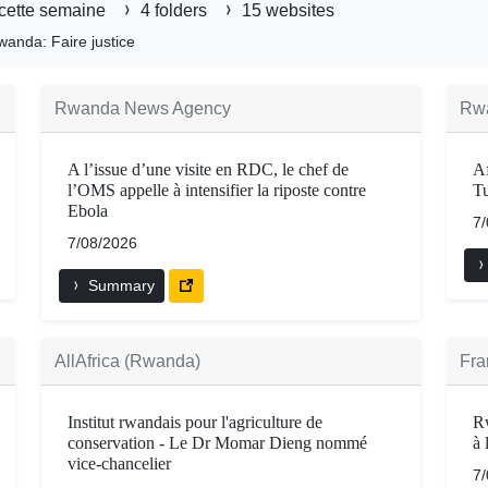
cette semaine
4 folders
15 websites
wanda: Faire justice
Rwanda News Agency
Rw
A l’issue d’une visite en RDC, le chef de
Af
l’OMS appelle à intensifier la riposte contre
Tu
Ebola
7
7/08/2026
Summary
AllAfrica (Rwanda)
Fra
Institut rwandais pour l'agriculture de
Rw
conservation - Le Dr Momar Dieng nommé
à 
vice-chancelier
7