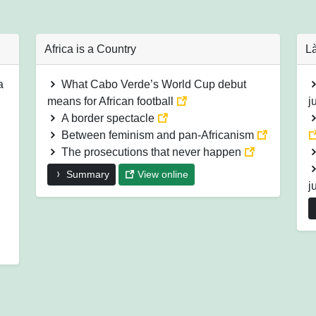
Africa is a Country
Là
a
What Cabo Verde’s World Cup debut
means for African football
j
A border spectacle
Between feminism and pan-Africanism
The prosecutions that never happen
Summary
View online
j