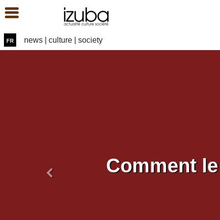
fr
news | culture | society
Comment le 
Précédent