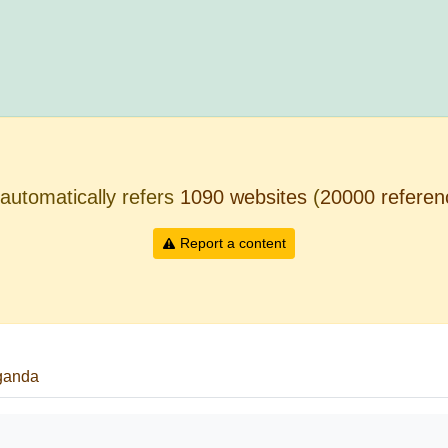
automatically refers
1090 websites
(
20000 referen
Report a content
ganda