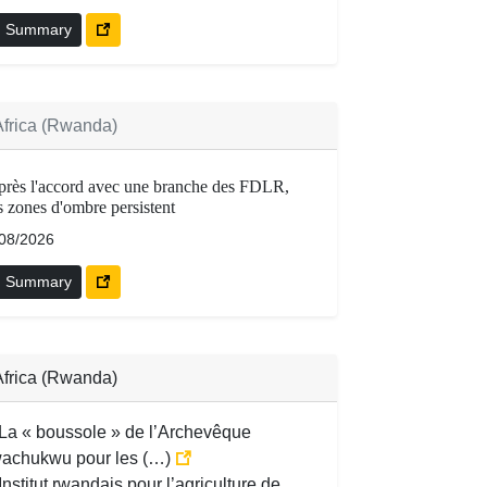
Summary
Africa (Rwanda)
rès l'accord avec une branche des FDLR,
s zones d'ombre persistent
/08/2026
Summary
Africa (Rwanda)
La « boussole » de l’Archevêque
achukwu pour les (…)
Institut rwandais pour l’agriculture de