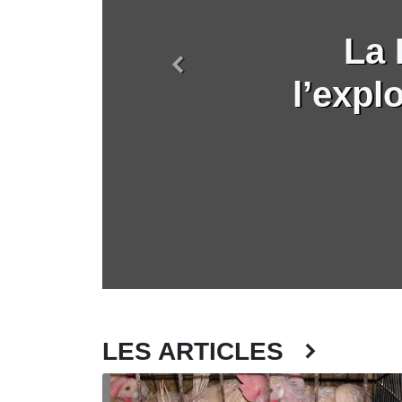
La 
Précédent
l’expl
LES ARTICLES