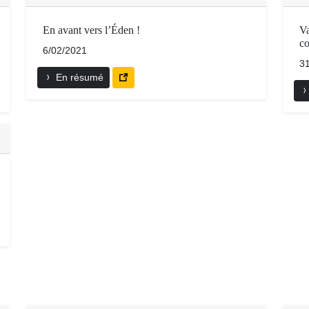
En avant vers l’Éden !
Va
c
6/02/2021
3
En résumé