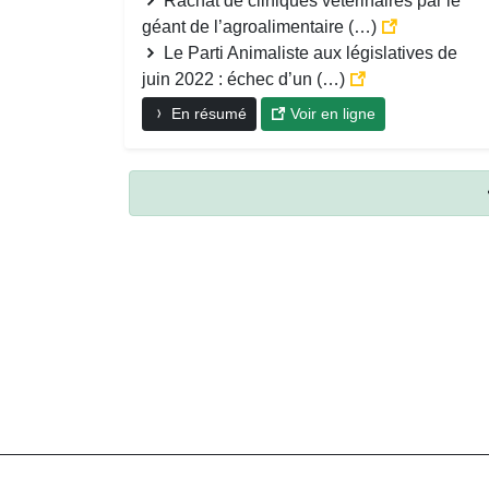
Rachat de cliniques vétérinaires par le
géant de l’agroalimentaire (…)
Le Parti Animaliste aux législatives de
juin 2022 : échec d’un (…)
En résumé
Voir en ligne