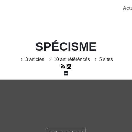
Act
SPÉCISME
3 articles
10 art. référéncés
5 sites