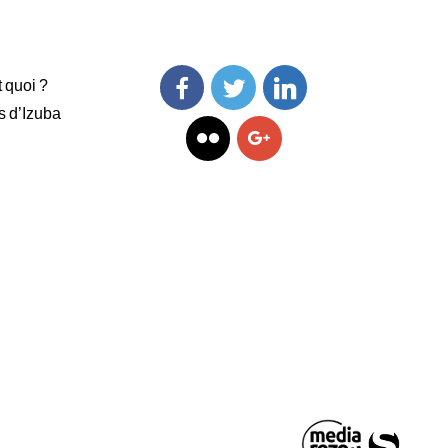
t quoi ?
s d’Izuba
Facebook
Twitter
Linkedin
Flickr
Googleplus