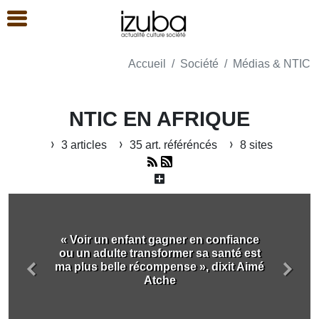
Accueil
Société
Médias & NTIC
NTIC EN AFRIQUE
3 articles
35 art. référéncés
8 sites
« Voir un enfant gagner en confiance
ou un adulte transformer sa santé est
ma plus belle récompense », dixit Aimé
Précédent
Suiva
Atche