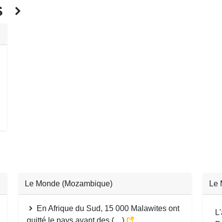
ÉS
Le Monde (Mozambique)
Le 
En Afrique du Sud, 15 000 Malawites ont
L
quitté le pays avant des (…)