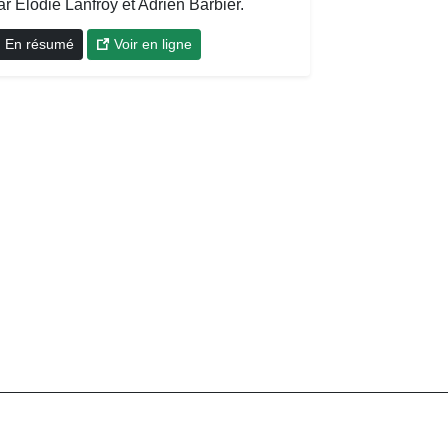
r Elodie Lanfroy et Adrien Barbier.
En résumé
Voir en ligne