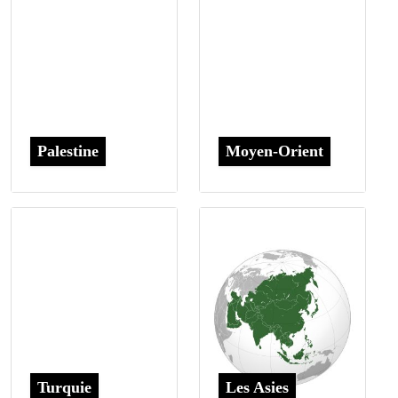
Palestine
Moyen-Orient
Turquie
Les Asies