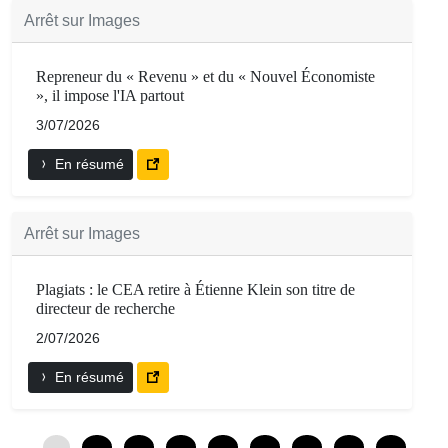
Arrêt sur Images
Repreneur du « Revenu » et du « Nouvel Économiste
», il impose l'IA partout
3/07/2026
En résumé
Arrêt sur Images
Plagiats : le CEA retire à Étienne Klein son titre de
directeur de recherche
2/07/2026
En résumé
0
12
24
36
48
60
72
84
96