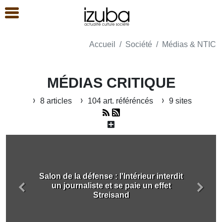
Accueil
Société
Médias & NTIC
MÉDIAS CRITIQUE
8 articles
104 art. référéncés
9 sites
Salon de la défense : l'Intérieur interdit
un journaliste et se paie un effet
Précédent
Suiva
Streisand