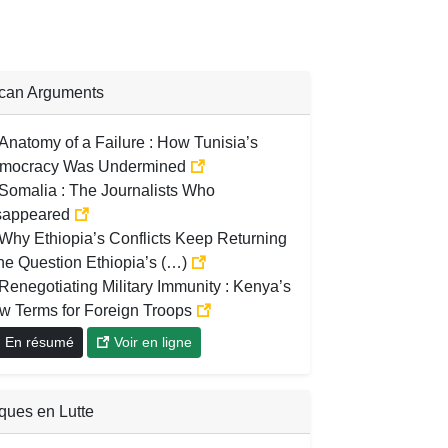
ican Arguments
Anatomy of a Failure : How Tunisia’s
mocracy Was Undermined
Somalia : The Journalists Who
sappeared
Why Ethiopia’s Conflicts Keep Returning
The Question Ethiopia’s (…)
Renegotiating Military Immunity : Kenya’s
w Terms for Foreign Troops
En résumé
Voir en ligne
iques en Lutte