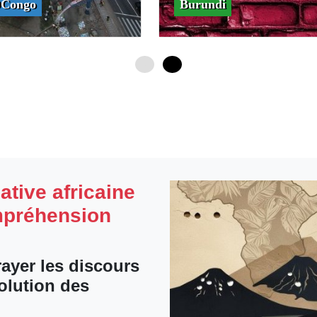
Congo
Burundi
0
4
iative africaine
mpréhension
ayer les discours
solution des