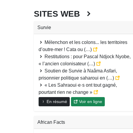
SITES WEB
Survie
Mélenchon et les colons... les territoires
d’outre-mer ! Cata ou (…)
Restitutions : pour Pascal Ndjock Nyobe,
« l’ancien colonisateur (…)
Soutien de Survie à Naâma Asfari,
prisonnier politique saharoui en (…)
« Les Sahraoui·e·s ont tout gagné,
pourtant rien ne change »
En résumé
Voir en ligne
African Facts