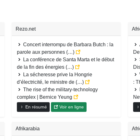
Rezo.net
Afr
Concert interrompu de Barbara Butch : la
parole aux personnes (…)
De
La conférence de Santa Marta et le début
de la fin des énergies (…)
Di
La sécheresse prive la Hongrie
d’électricité, le ministre de (…)
: 
The rise of the military-technology
complex | Bernice Yeung
Ne
En résumé
Voir en ligne
Afrikarabia
Afr