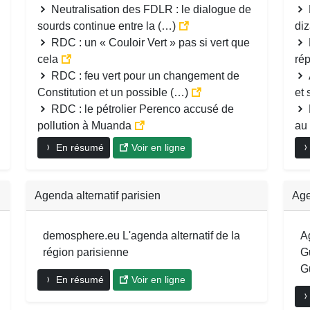
Neutralisation des FDLR : le dialogue de
sourds continue entre la (…)
di
RDC : un « Couloir Vert » pas si vert que
cela
ré
RDC : feu vert pour un changement de
Constitution et un possible (…)
et
RDC : le pétrolier Perenco accusé de
pollution à Muanda
au
En résumé
Voir en ligne
Agenda alternatif parisien
Age
demosphere.eu L'agenda alternatif de la
A
région parisienne
G
G
En résumé
Voir en ligne