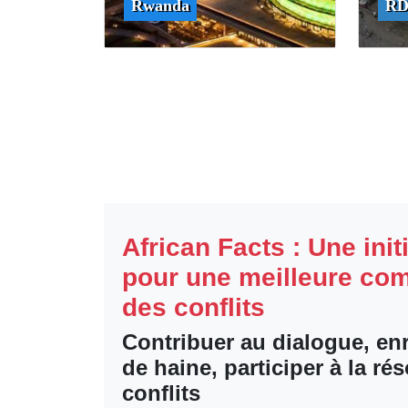
Rwanda
RD
African Facts : Une init
pour une meilleure co
des conflits
Contribuer au dialogue, enr
de haine, participer à la ré
conflits