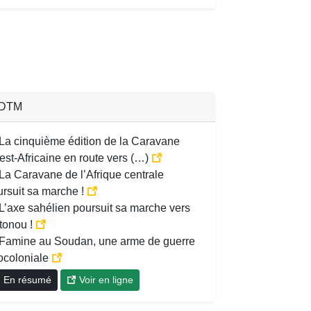
DTM
La cinquième édition de la Caravane
st-Africaine en route vers (…)
La Caravane de l’Afrique centrale
ursuit sa marche !
L’axe sahélien poursuit sa marche vers
tonou !
Famine au Soudan, une arme de guerre
ocoloniale
En résumé
Voir en ligne