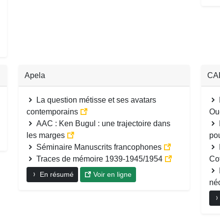
Apela
CA
La question métisse et ses avatars
contemporains
Oue
AAC : Ken Bugul : une trajectoire dans
les marges
po
Séminaire Manuscrits francophones
Traces de mémoire 1939-1945/1954
Co
En résumé
Voir en ligne
né