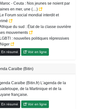
Maroc - Ceuta : Nos jeunes se noient par
zaines en mer, une (…)
Le Forum social mondial interdit et
primé
Afrique du sud : État de la classe ouvrière
 ses mouvements
LGBTI : nouvelles politiques répressives
 Niger
En résumé
Voir en ligne
nda Caraïbe (Bitin)
genda Caraïbe (Bitin.fr) L'agenda de la
uadeloupe, de la Martinique et de la
uyane française.
En résumé
Voir en ligne