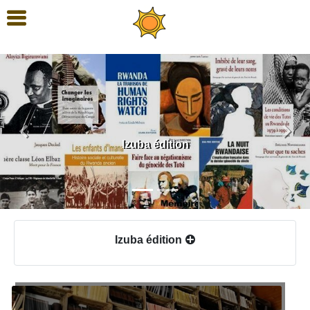
Précédent
Suiva
Izuba édition
Izuba édition