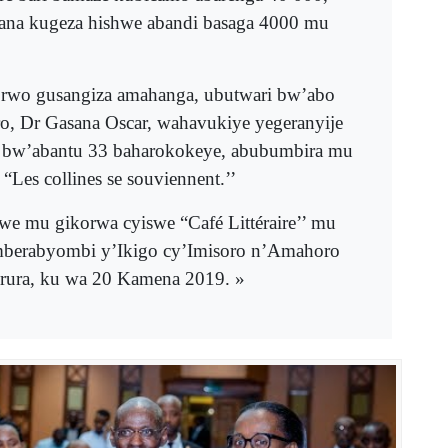
rana kugeza hishwe abandi basaga 4000 mu
.
rwo gusangiza amahanga, ubutwari bw’abo
o, Dr Gasana Oscar, wahavukiye yegeranyije
bw’abantu 33 baharokokeye, abubumbira mu
 “Les collines se souviennent.’’
e mu gikorwa cyiswe “Café Littéraire’’ mu
berabyombi y’Ikigo cy’Imisoro n’Amahoro
rura, ku wa 20 Kamena 2019. »