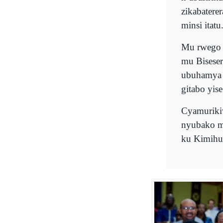
zikabatere
minsi itatu
Mu rwego 
mu Biseser
ubuhamya 
gitabo yise
Cyamurikiw
nyubako m
ku Kimihu