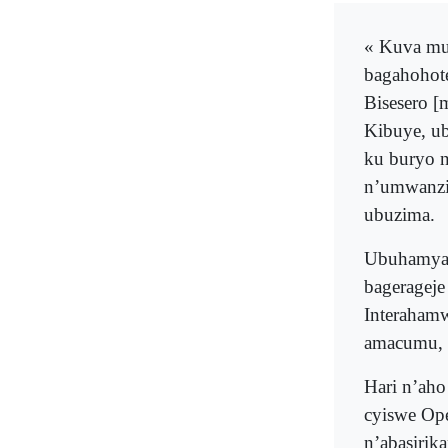
« Kuva mu
bagahohot
Bisesero [
Kibuye, ub
ku buryo n
n’umwanzi
ubuzima.
Ubuhamya 
bageragej
Interahamw
amacumu, 
Hari n’aho
cyiswe Opé
n’abasirik