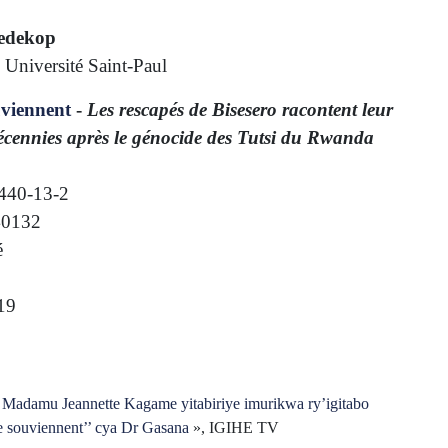
edekop
, Université Saint-Paul
uviennent
-
Les rescapés de Bisesero racontent leur
décennies après le génocide des Tutsi du Rwanda
440-13-2
40132
é
019
«
Madamu Jeannette Kagame yitabiriye imurikwa ry’igitabo
se souviennent’’ cya Dr Gasana
», IGIHE TV