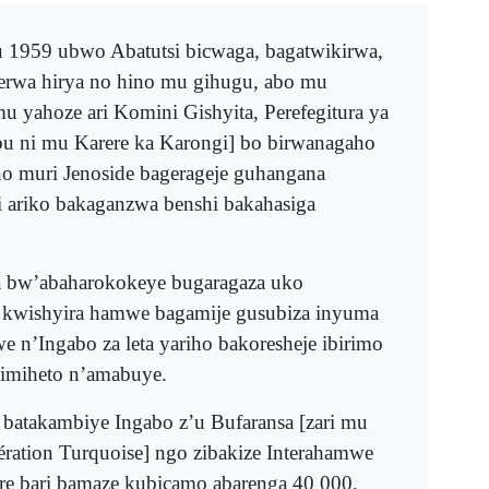
 1959 ubwo Abatutsi bicwaga, bagatwikirwa,
erwa hirya no hino mu gihugu, abo mu
mu yahoze ari Komini Gishyita, Perefegitura ya
u ni mu Karere ka Karongi] bo birwanagaho
o muri Jenoside bagerageje guhangana
 ariko bakaganzwa benshi bakahasiga
bw’abaharokokeye bugaragaza uko
e kwishyira hamwe bagamije gusubiza inyuma
e n’Ingabo za leta yariho bakoresheje ibirimo
imiheto n’amabuye.
 batakambiye Ingabo z’u Bufaransa [zari mu
ration Turquoise] ngo zibakize Interahamwe
are bari bamaze kubicamo abarenga 40 000,