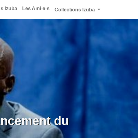
ns Izuba
Les Ami-e-s
Collections Izuba
Lancement du