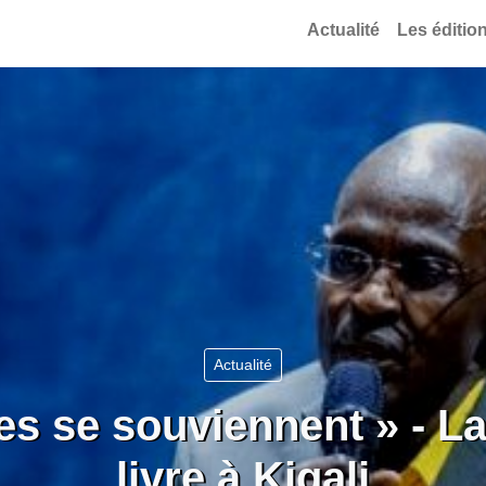
Actualité
Les éditio
Actualité
nes se souviennent » - 
livre à Kigali