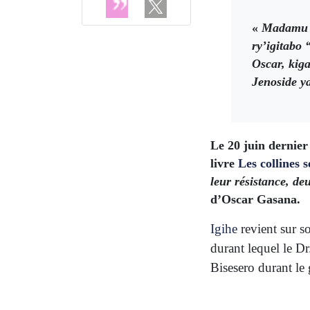
«
Madamu J
ry’igitabo
Oscar, kig
Jenoside y
Le 20 juin dernier
livre
Les collines 
leur résistance, d
d’Oscar Gasana.
Igihe
revient sur so
durant lequel le Dr
Bisesero durant le