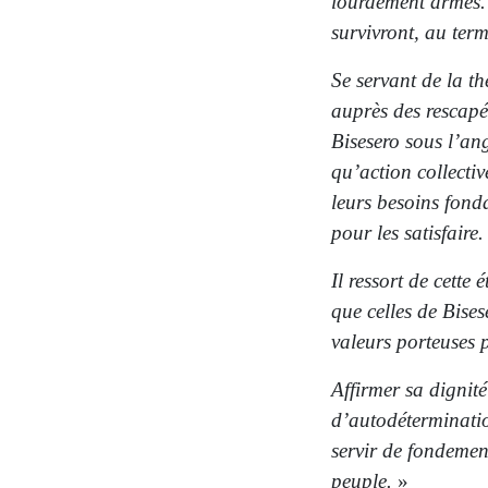
lourdement armés.
survivront, au ter
Se servant de la t
auprès des rescapés
Bisesero sous l’ang
qu’action collectiv
leurs besoins fon
pour les satisfaire.
Il ressort de cette
que celles de Bises
valeurs porteuses p
Affirmer sa dignité
d’autodéterminatio
servir de fondemen
peuple.
»