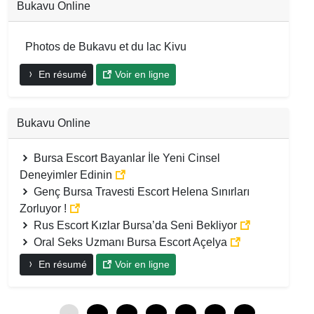
Bukavu Online
Photos de Bukavu et du lac Kivu
En résumé
Voir en ligne
Bukavu Online
Bursa Escort Bayanlar İle Yeni Cinsel
Deneyimler Edinin
Genç Bursa Travesti Escort Helena Sınırları
Zorluyor !
Rus Escort Kızlar Bursa’da Seni Bekliyor
Oral Seks Uzmanı Bursa Escort Açelya
En résumé
Voir en ligne
0
12
24
36
48
60
72