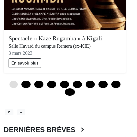
Spectacle « Kaze Rugamba » à Kigali
Salle Havard du campus Remera (ex-KIE)
3 mars 2023
En savoir plus
...
0
12
24
36
48
60
72
84
96
228
DERNIÈRES BRÈVES