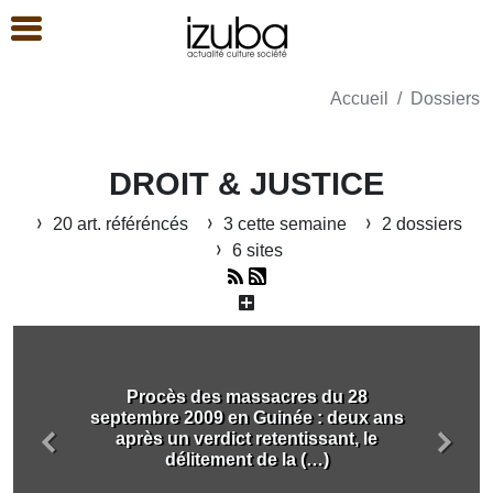
Accueil
Dossiers
DROIT & JUSTICE
20 art. référéncés
3 cette semaine
2 dossiers
6 sites
Procès des massacres du 28
septembre 2009 en Guinée : deux ans
après un verdict retentissant, le
Précédent
Suiva
délitement de la (…)