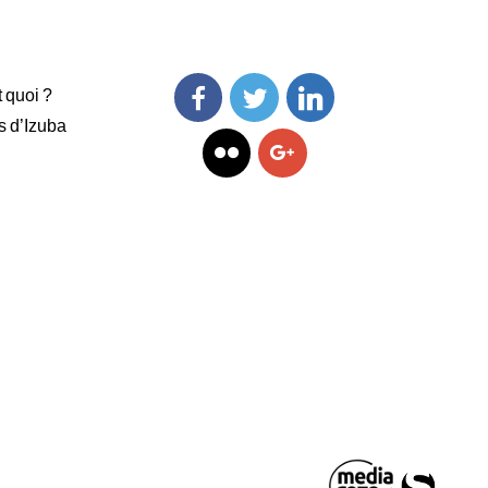
t quoi ?
s d’Izuba
Facebook
Twitter
Linkedin
Flickr
Googleplus