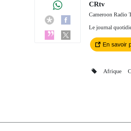
CRtv
Cameroon Radio Te
Le journal quotidie
En savoir p
Afrique
C