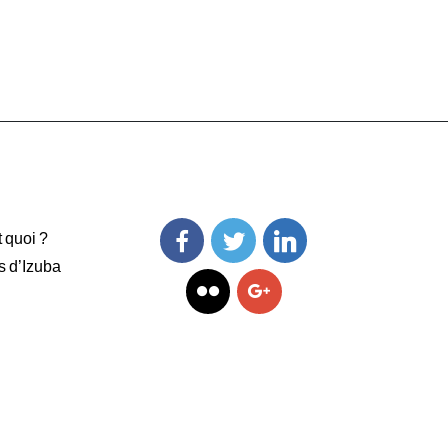
t quoi ?
s d’Izuba
Facebook
Twitter
Linkedin
Flickr
Googleplus