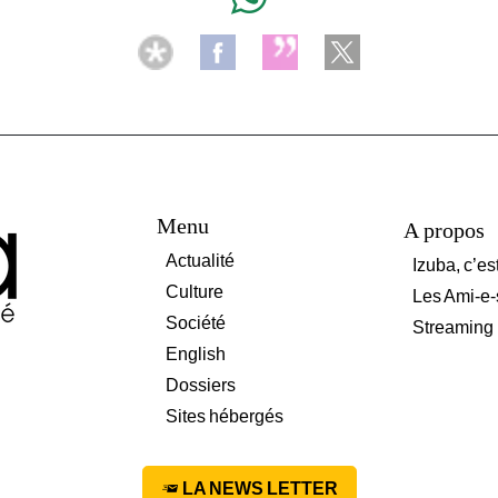
Menu
A propos
Actualité
Izuba, c’es
Culture
Les Ami-e-
Société
Streaming
English
Dossiers
Sites hébergés
LA NEWS LETTER