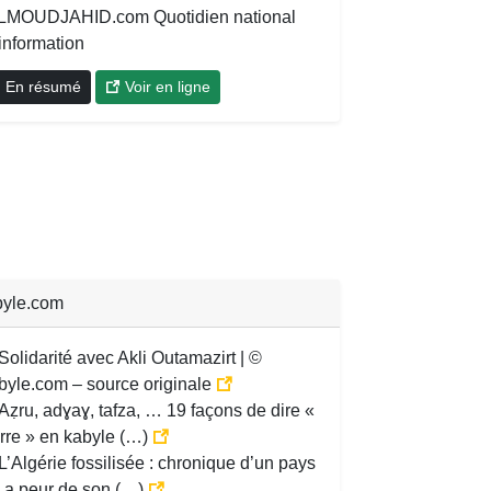
LMOUDJAHID.com Quotidien national
information
En résumé
Voir en ligne
yle.com
Solidarité avec Akli Outamazirt | ©
byle.com – source originale
Aẓru, adɣaɣ, tafza, … 19 façons de dire «
rre » en kabyle (…)
L’Algérie fossilisée : chronique d’un pays
i a peur de son (…)