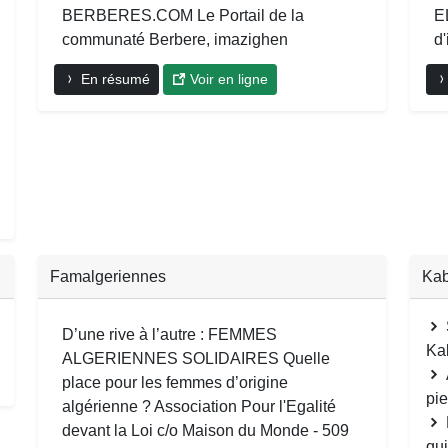
BERBERES.COM Le Portail de la
E
communaté Berbere, imazighen
d'
En résumé
Voir en ligne
Famalgeriennes
Kab
D’une rive à l’autre : FEMMES
Ka
ALGERIENNES SOLIDAIRES Quelle
place pour les femmes d’origine
pie
algérienne ? Association Pour l'Egalité
devant la Loi c/o Maison du Monde - 509
qu