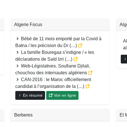
Algerie Focus
Alg
Bébé de 11 mois emporté par la Covid à
Al
Batna / les précision du Dr (…)
a
La famille Bouregaa s’indigne / « les
déclarations de Saïd Izri (…)
Web-Législatives. Soufiane Djilali,
chouchou des internautes algériens
CAN-2016 : le Maroc officiellement
candidat à l’organisation de la (…)
En résumé
Voir en ligne
Berberes
El 