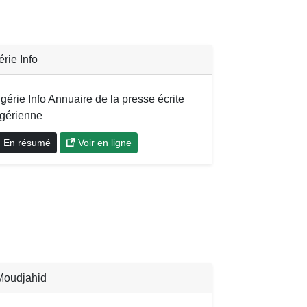
érie Info
gérie Info Annuaire de la presse écrite
lgérienne
En résumé
Voir en ligne
Moudjahid