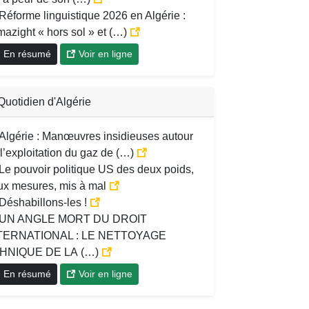
Réforme linguistique 2026 en Algérie :
azight « hors sol » et (…)
En résumé
Voir en ligne
Quotidien d'Algérie
Algérie : Manœuvres insidieuses autour
l’exploitation du gaz de (…)
Le pouvoir politique US des deux poids,
ux mesures, mis à mal
Déshabillons-les !
UN ANGLE MORT DU DROIT
TERNATIONAL : LE NETTOYAGE
HNIQUE DE LA (…)
En résumé
Voir en ligne