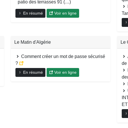
patio des terrasses 91 (…)
En résumé
Voir en ligne
Tam
Le Matin d'Algérie
Le 
Comment créer un mot de passe sécurisé
?
de 
En résumé
Voir en ligne
de
IN
ET